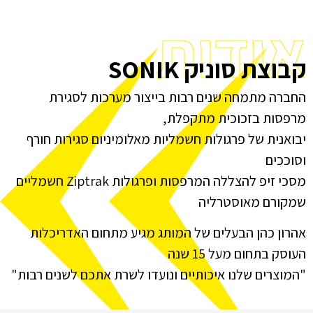
אודות
קבוצת סוניק SONIK
החברה מתמחה שנים רבות בייצור מערכות לסגירת
מרפסות בזכוכית מתקפלת,
יבואנית של פרגולות חשמליות מאלומיניום סגירות חורף
וסוככים
מסכי זיפ להצללה המרפסות ופרגולות Ziptrak חשמליים
שמקורם מאוסטרליה
אהרון כהן הבעלים של המותג מגיע מתחום האדריכלות
העוסק בתחום מעל 15 שנה
"המוצרים שלנו איכותיים ונועדו לשרת אתכם לשנים רבות"