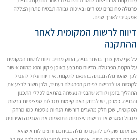
מהתקנות או דרישות להסרת הפרגולה לאחר ההתקנה. בניית
פרגולה מחומרים עמידים ובאיכות גבוהה תבטיח פתרון הצללה
אפקטיבי לאורך שנים.
דיווח לרשות המקומית לאחר
ההתקנה
על אף שאין צורך בהיתר בנייה, החוק מחייב דיווח לרשות המקומית
על הקמת הפרגולה. הדיווח מתבצע באופן מקוון והוא מהווה אישור
לכך שהפרגולה נבנתה בהתאם לתקנות. אי דיווח עלול להוביל
לקנסות או לדרישה לפירוק הפרגולה בעתיד, ולכן חשוב לבצע את
התהליך בזמן ולוודא שהבנייה נעשתה בהתאם לכללי התכנון
והבנייה. כמו כן, יש לבדוק האם קיימות מגבלות ספציפיות ברשות
המקומית, שכן חלק מהערים דורשות הנחיות נוספות כמו מרחק
מגבול המגרש או דרישות עיצוביות התואמות את הסביבה העירונית.
אם אתם שוקלים להקים פרגולה בביתכם ורוצים לוודא שהיא
עומדת בדרישות החוק, אנחנו כאן כדי לעזור ולספק לכם את כל