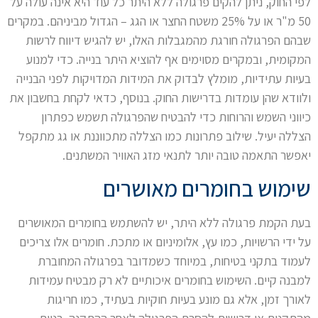
לפי החוק, ניתן להקים פרגולה ללא היתר כל עוד היא אינה עולה על
50 מ"ר או על 25% משטח החצר או הגג – הגדול מביניהם. במקרים
שבהם הפרגולה חורגת מהמגבלות האלו, יש להגיש דיווח לרשות
המקומית, ובמקרים מסוימים אף להוציא היתר בנייה. כדי למנוע
בעיות עתידיות, מומלץ לבדוק את המידות המדויקות לפני הבנייה
ולוודא שהן עומדות בדרישות החוק. בנוסף, כדאי לקחת בחשבון את
כיווני השמש והרוחות כדי להבטיח שהפרגולה תשמש כפתרון
הצללה יעיל. שילוב פתרונות כמו הצללה מתכווננת או גג מתקפל
יאפשר התאמה טובה יותר לתנאי מזג האוויר המשתנים.
שימוש בחומרים מאושרים
בעת הקמת פרגולה ללא היתר, יש להשתמש בחומרים המאושרים
על ידי הרשויות, כמו עץ, אלומיניום או מתכת. חומרים אלו צריכים
לעמוד בתקני בטיחות, במיוחד כשמדובר בפרגולה המחוברת
למבנה קיים. השימוש בחומרים איכותיים לא רק מבטיח עמידות
לאורך זמן, אלא גם מונע בעיות חוקיות בעתיד, כמו חריגות