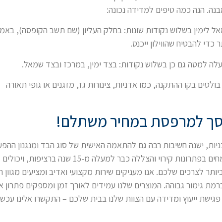
בנה. הנה כמה טיפים למדידה נכונה:
 לימין בשלוש נקודות שונות: בחלק העליון (שם תשב הקופסה), באמ
כדי להבטיח שהווילון ייכנס.
ה למטה גם כן בשלוש נקודות: בצד ימין, במרכז ובצד שמאל.
ולטים בקו ההתקנה, כמו אדניות, צינורות גז, מזגנים או גופי תאורה
מסך למרפסת במחיר משתלם!
ות, ישנה חשיבות רבה גם להתאמה האישית של סוג הבד ומנגנון ההפ
(ידני או חשמלי). אנחנו בקבוצת "סוניק הצללה" מתמחים בפתרונות קירוי והצללה כבר למעלה מ-15 שנ
ותר לצרכים שלכם. אנו מעניקים שירות מקצועי ואדיב ומציעים מגוון 
רמת גימור גבוהה. המוצרים שלנו עמידים לאורך זמן ומספקים פתרון 
פגישת ייעוץ ומדידה עם הצוות שלנו בבית שלכם – התקשרו אלינו עכשי