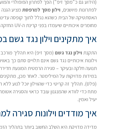
(הידוע גם כ"מסך זיפ") הפך לפתרון הפופולרי והמועדף
לפתרונות מיושנים,
וילון מסך למרפסת
מציע הגנה מ
האסתטיקה של הבית כשהוא נגלל לתוך קופסה עדינה.
מחומרים איכותיים שיעמדו בפני קרינת ה-UV החזקה ומפגעי מזג האוויר.
איך מתקינים וילון נגד גשם 
התקנת
וילון נגד גשם
(מסך זיפ) היא תהליך מורכב ה
וילונות איכותיים נגד גשם אינם תלויים סתם כך באוו
תנועה חלקה ובעיקר – סגירה הרמטית המונעת חדירת 
במידות מדויקות על המילימטר. לאחר מכן, מתקינים 
(פלס). תהליך זה קריטי כדי שהווילון יוכל לנוע ללא
מתח כדי לוודא שהמנגנון עובד כראוי והסגירה אטומה
יעיל ואמין.
איך מודדים וילונות סגירה ל
מדידה מדויקת היא השלב החשוב ביותר בתהליך הזמנת