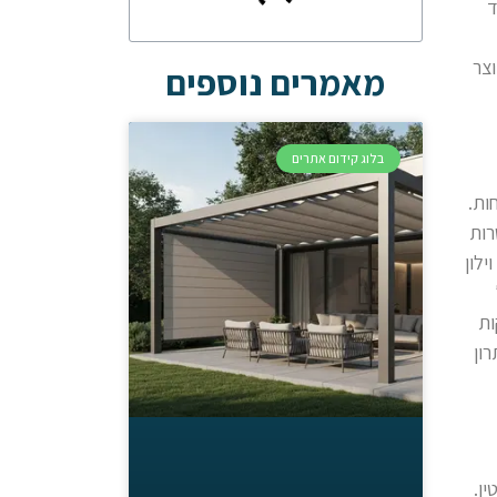
ד
צר
מאמרים נוספים
בלוג קידום אתרים
ות.
רות
לון
ות
ון
ן.