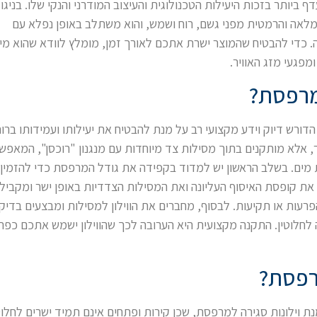
 ביותר בזכות היעילות הטכנולוגית והעיצוב המודרני והנקי שלו. בניגו
לאה והרמטית מפני גשם, רוח ושמש, והוא משתלב באופן נפלא עם
 כדי להבטיח שהמוצר ישרת אתכם לאורך זמן, מומלץ לוודא שהוא מיו
במרפסת?
דורש דיוק וידע מקצועי רב על מנת להבטיח את יעילותו ועמידותו ברוח
יר, אלא מותקנים בתוך מסילות צד מיוחדות עם מנגנון "רוכסן", המאפש
מים. בשלב הראשון יש למדוד בקפידה את גודל המרפסת כדי להזמין וי
את קופסת האיסוף העליונה ואת המסילות הצדדיות באופן ישר ומקביל
 הפרעות או תקיעות. לבסוף, מחברים את הווילון למסילות ומבצעים בדיק
 לחלוטין. התקנה מקצועית היא הערובה לכך שהווילון ישמש אתכם כפתר
מרפסת?
 וילונות סגירה למרפסת, שכן קירות ופתחים אינם תמיד ישרים לחלוטי