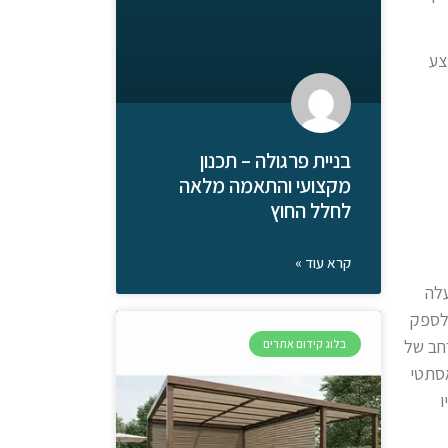
צע
בניית פרגולה – תכנון
מקצועי והתאמה מלאה
לחלל החוץ
קרא עוד »
עלה
ה ברציפות, ויכולים לספק
רחב של
בלוג קידום אתרים
אסתטי
ו