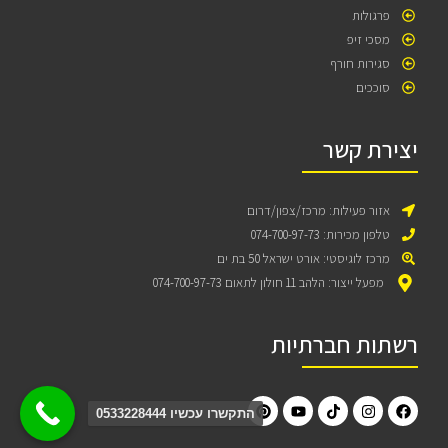
פרגולות
מסכי זיפ
סגירות חורף
סוככים
יצירת קשר
אזור פעילות: מרכז/צפון/דרום
טלפון מכירות: 074-700-97-73
מרכז לוגיסטי: אורט ישראל 50 בת ים
מפעל ייצור: הלהב 11 חולון לתאום 074-700-97-73
רשתות חברתיות
התקשרו עכשיו 0533228444