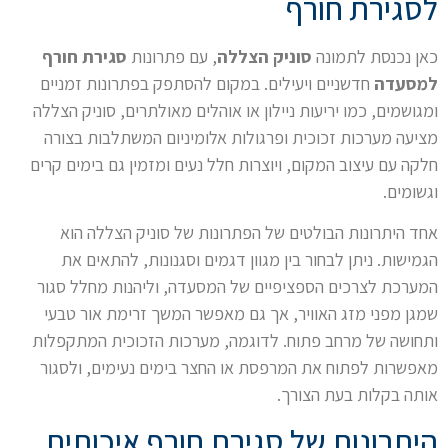
לסגירת חורף
כאן נכנסת לתמונה
סוניק הצללה
, עם פתרונות
סגירת חורף
למסעדה
חדשניים ויעילים. במקום להסתפק בפתרונות זמניים
ומגושמים, כמו יריעות ניילון או אוהלים מאולתרים, סוניק הצללה
מציעה מערכות זכוכית ופרגולות אלומיניום המשתלבות בצורה
חלקה עם עיצוב המקום, ויוצרות חלל נעים ומזמין גם בימים קרים
וגשומים.
אחד היתרונות הבולטים של הפתרונות של סוניק הצללה הוא
הגמישות. ניתן לבחור בין מגוון דגמים וסגנונות, להתאים את
המערכת לצרכים הספציפיים של המסעדה, וליהנות מחלל סגור
שמגן מפני מזג האוויר, אך גם מאפשר המשך זרימת אור טבעי
ותחושה של מרחב פתוח. לדוגמה, מערכות הזכוכית המתקפלות
מאפשרות לפתוח את המרפסת או החצר בימים נעימים, ולסגור
אותה בקלות בעת הצורך.
היתרונות של סגירת חורף איכותית