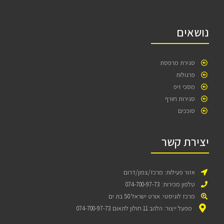
נושאים
סגירת מרפסת
פרגולות
מסכי זיפ
סגירות חורף
סוככים
יצירת קשר
אזור פעילות: מרכז/צפון/דרום
טלפון מכירות: 074-700-97-73
מרכז לוגיסטי: אורט ישראל 50 בת ים
מפעל ייצור: הלהב 11 חולון לתאום 074-700-97-73