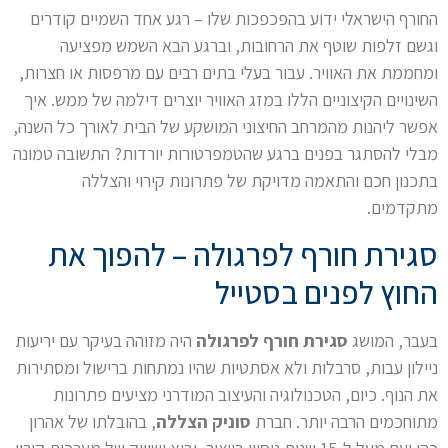
החורף הישראלי ידוע בהפכפכות שלו – רגע אחד השמיים קודרים
וגשם זלפות שוטף את הרחובות, וברגע הבא השמש מפציעה
ומחממת את האוויר. עבור בעלי בתים רבים עם מרפסות או חצרות,
השינויים הקיצוניים הללו במזג האוויר יוצרים דילמה של ממש. איך
אפשר ליהנות מהמרחב החיצוני המושקע של הבית לאורך כל השנה,
מבלי להסתגר בפנים ברגע שהטמפרטורות יורדות? התשובה טמונה
בתכנון חכם והתאמה מדויקת של פתרונות קירוי והצללה
מתקדמים.
סגירת חורף לפרגולה – להפוך את
החוץ לפנים בסטייל
בעבר, המושג
סגירת חורף לפרגולה
היה מזוהה בעיקר עם יריעות
ניילון עבות, סרבלות ולא אסתטיות שהיו נמתחות ברישול ומסתירות
את הנוף. כיום, הטכנולוגיה והעיצוב המודרני מציעים פתרונות
מתוחכמים הרבה יותר. חברת
סוניק הצללה
, בהובלתו של אהרון