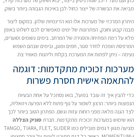
כהן ועם מעל ל-15 שנות ניסיון בייצור, יבוא ושיווק של מערכות קירוי,
מביאה את הבשורה של ייצור כחול-לבן באיכות הגבוהה ביותר בשוק.
היתרון המרכזי של מערכות אלו הוא הדינמיות שלהן. במקום ליצור
מבנה קבוע וחונק, הפתרונות של ימינו מאפשרים לכם לשלוט באופן
מלא על רמת הפתיחה והסגירה של המרחב. בימים גשומים וסוערים,
המרפסת הופכת לחדר סגור, חמים ומוגן, ובימים שבהם השמש
נעימה – ניתן לפתוח את המערכת בקלות וליהנות מאוויר צח.
מערכות זכוכית מתקדמות: דוגמה
להתאמה אישית חסרת פשרות
כדי להבין איך זה עובד בפועל, בואו נסתכל על אחת הבעיות
הנפוצות ביותר: הרצון לשמור על נוף פתוח ללא הפרעה ויזואלית,
לצד הגנה מלאה מפני רוחות עזות וגשם. הפתרון הטוב ביותר לכך
הוא שימוש במערכות זכוכית מתקדמות. חברת
סוניק הצללה
מציעה מגוון דגמים מובילים כמו TANGO, TIARA, FLET, SLIDER
ו-MOMENTUM, כאשר כל דגם מתוכנן לענות על צורך ספציפי.