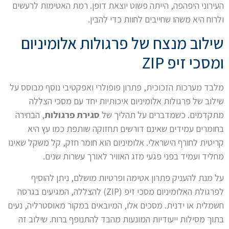
העירוני היפהפה, הייתה פשוט יוצאת דופן. רמת האטימות לרעשים
ולרוח היא משהו שחייבים לחוות כדי להבין.
שילוב מנצח של פרגולות אלומיניום
ומסכי זיפ ZIP
מלבד מערכות הזכוכית, פתרון פופולרי ואפקטיבי נוסף מבוסס על
שילוב של פרגולות אלומיניום איכותיות יחד עם מסכי הצללה
מתקדמים. כשמדברים על תהליך של
סגירת פרגולות
, הבחירה
בחומרים עמידים שאינם דורשים תחזוקה שותפת כמו עץ היא
קריטית לחורף הישראלי. אלומיניום הוא חומר חזק, קל משקל שאינו
מחליד ועמיד בפני פגעי מזג האוויר לאורך עשרות שנים.
על מנת להעניק פתרון אטימה ופרטיות מושלם, ניתן להוסיף
לפרגולת האלומיניום מסכי זיפ (ZIP) להצללה, המגיעים בגרסה
חשמלית או ידנית. מסכים אלו, המיובאים במקור מאוסטרליה, נעים
בתוך מסילות ייעודיות המונעות מהבד להתנופף ברוח. שילוב זה