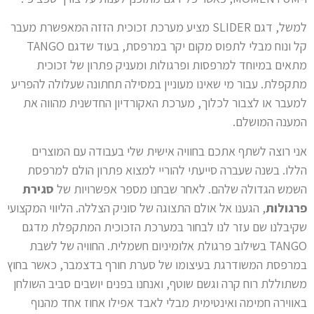
למשל, דגם SLIDER מציע מערכת זכוכית הזזה המאפשרת מעבר
קל ונוח מבלי לתפוס מקום יקר במרפסת, בעוד שדגם TANGO
מתאים במיוחד למרפסות ופרגולות ומעניק פתרון של זכוכית
מתקפלת. עבור מי שאינו מעוניין במסילה תחתונה שעלולה להפריע
למעבר או לצבור לכלוך, מערכת האקורדיון החדשנית מהווה את
המענה המושלם.
אני רוצה לשתף אתכם בחוויה אישית שלי בעבודה עם המוצרים
הללו. בשנה שעברה סייעתי להוריי למצוא פתרון הולם למרפסת
השמש הגדולה שלהם. לאחר שבחנו מספר אפשרויות של
סגירת
פרגולות
, הגענו אל אולם התצוגה של סוניק הצללה. הליווי המקצועי
שקיבלנו שם עזר לנו לבחור במערכת הזכוכית המתקפלת מדגם
TANGO בשילוב פרגולת אלומיניום חשמלית. החוויה של לשבת
במרפסת המשודרגת בעיצומו של סערת חורף בדצמבר, כאשר בחוץ
משתוללת רוח קרה וגשם שוטף, ואנחנו בפנים יושבים סביב השולחן
באווירה חמימה ואינטימית מבלי לאבד אפילו אחוז אחד מהנוף